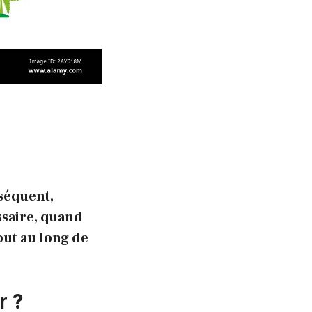
séquent,
ssaire, quand
out au long de
r ?