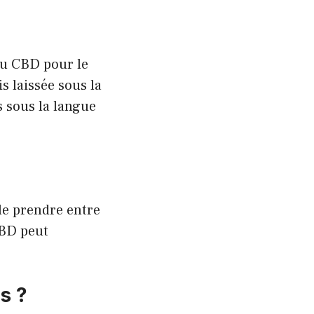
 du CBD pour le
s laissée sous la
s sous la langue
le prendre entre
CBD peut
s ?