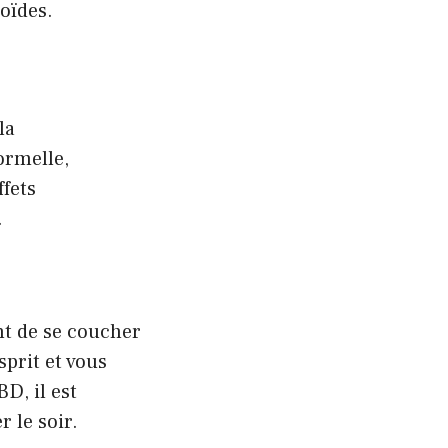
oïdes.
la
ormelle,
ffets
.
nt de se coucher
sprit et vous
D, il est
 le soir.