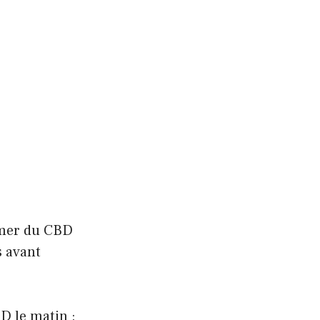
mmer du CBD
s avant
D le matin :