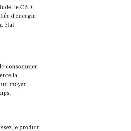
itude, le CBD
ffée d’énergie
n état
de le consommer
ente la
nc un moyen
emps.
issez le produit